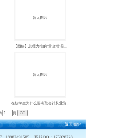
暂无图片
.
【图解】总理力推的“营改增”是...
暂无图片
在校学生为什么要考取会计从业资...
到
页
返回顶部↑
2491585 客服QQ：175928728