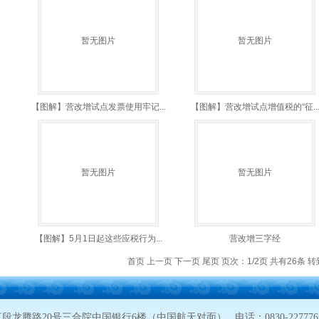
暂无图片
暂无图片
【图解】营改增试点发票使用牢记...
【图解】营改增试点增值税的“征..
暂无图片
暂无图片
【图解】5月1日起这些应税行为...
营改增三字经
首页 上一页
下一页
尾页
页次：1/2页 共有26条 转
20号三合院中国银行6楼（中国航天对面） 电话：0830-2277767 1898