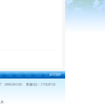
返回顶部↑
2491585 客服QQ：175928728
具: