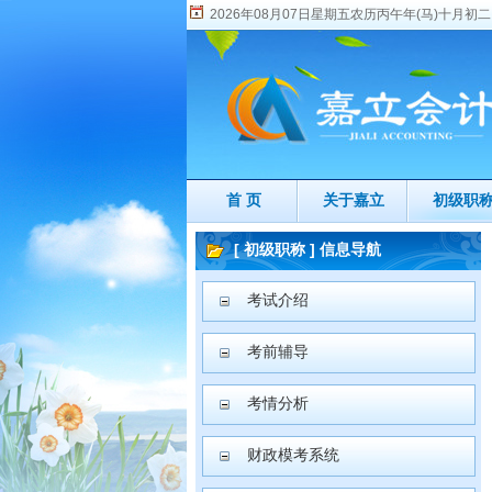
2026年08月07日星期五农历丙午年(马)十月初二
首 页
关于嘉立
初级职
[ 初级职称 ] 信息导航
考试介绍
考前辅导
考情分析
财政模考系统